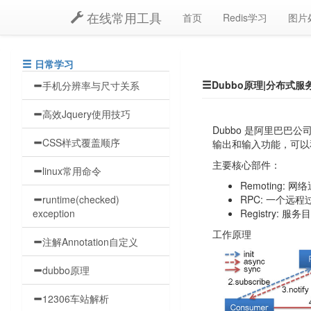
在线常用工具
首页
Redis学习
图片
日常学习
Dubbo原理|分布式服
手机分辨率与尺寸关系
高效Jquery使用技巧
Dubbo 是阿里巴巴
CSS样式覆盖顺序
输出和输入功能，可以和
主要核心部件：
linux常用命令
Remoting: 网络
runtime(checked)
RPC: 一个远
exception
Registry
工作原理
注解Annotation自定义
dubbo原理
12306车站解析