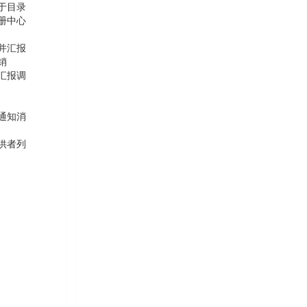
于目录
册中心
并汇报
销
汇报调
通知消
供者列