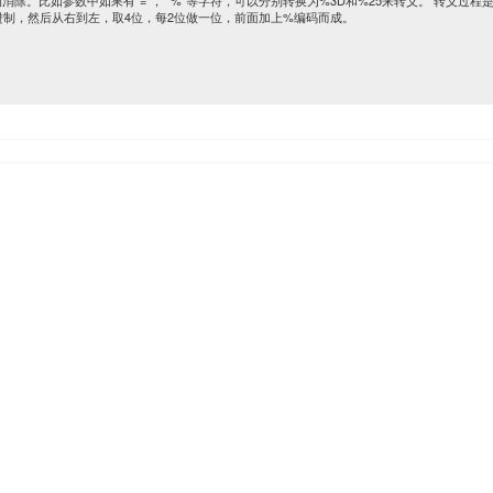
消除。比如参数中如果有“=”， “%”等字符，可以分别转换为%3D和%25来转义。 转义过程
进制，然后从右到左，取4位，每2位做一位，前面加上%编码而成。