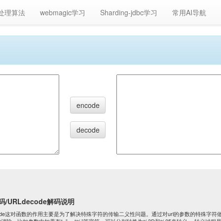
处理算法
webmagic学习
Sharding-jdbc学习
常用AI导航
encode
decode
编码/URLdecode解码说明
urldecode这对函数的作用主要是为了解决特殊字符的传输二义性问题。通过对url的参数的特殊字符